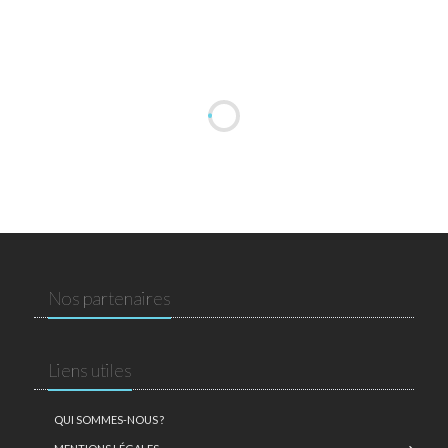
Nos partenaires
Liens utiles
QUI SOMMES-NOUS ?