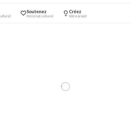
Soutenez
Créez
ulturel
Mécénat culturel
Votre projet