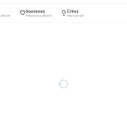
Soutenez
Créez
ulturel
Mécénat culturel
Votre projet