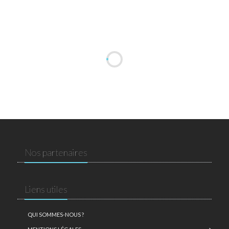
Nos partenaires
Liens utiles
QUI SOMMES-NOUS ?