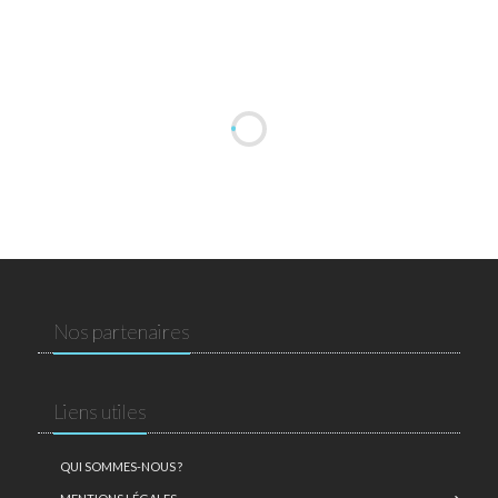
Nos partenaires
Liens utiles
QUI SOMMES-NOUS ?