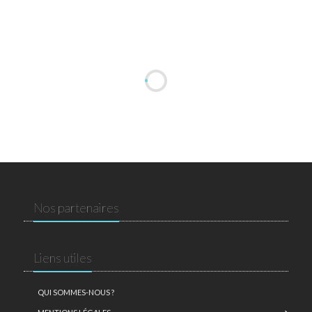
Nos partenaires
Liens utiles
QUI SOMMES-NOUS ?