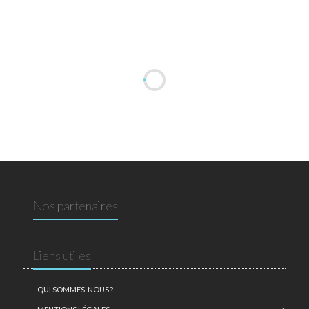
Nos partenaires
Liens utiles
QUI SOMMES-NOUS ?