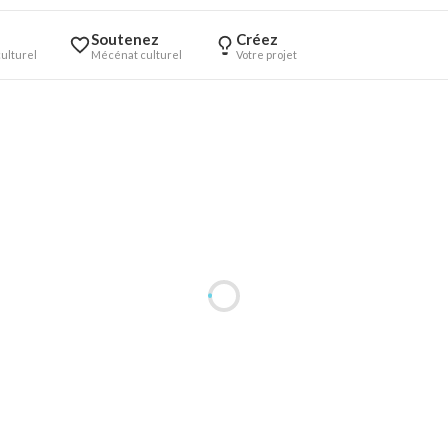
Soutenez
Créez
ulturel
Mécénat culturel
Votre projet