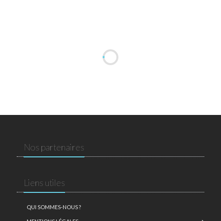
Nos partenaires
Liens utiles
QUI SOMMES-NOUS ?