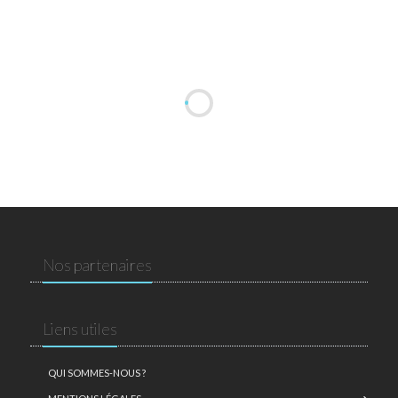
Nos partenaires
Liens utiles
QUI SOMMES-NOUS ?