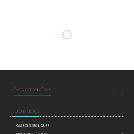
Nos partenaires
Liens utiles
QUI SOMMES-NOUS ?