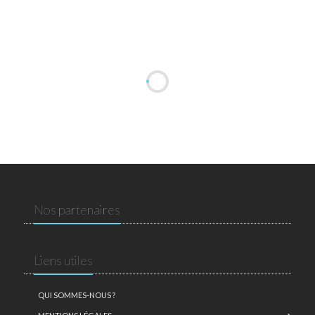
Nos partenaires
Liens utiles
QUI SOMMES-NOUS ?