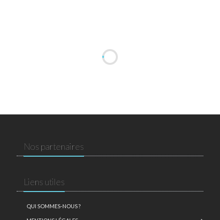
Nos partenaires
Liens utiles
QUI SOMMES-NOUS ?