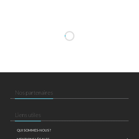
Nos partenaires
Liens utiles
QUI SOMMES-NOUS ?