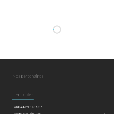
Nos partenaires
Liens utiles
QUI SOMMES-NOUS ?