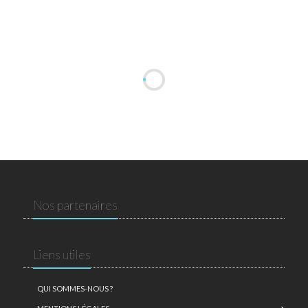
Nos partenaires
Liens utiles
QUI SOMMES-NOUS ?