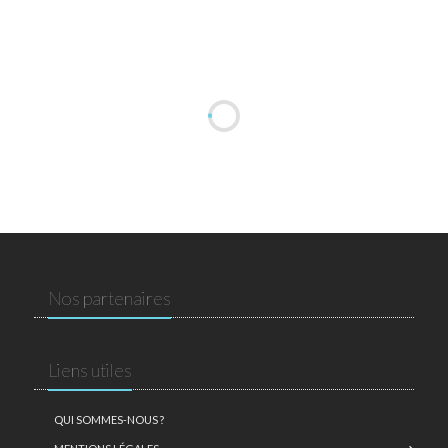
Nos partenaires
Liens utiles
QUI SOMMES-NOUS ?