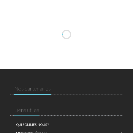
Nos partenaires
Liens utiles
QUI SOMMES-NOUS ?