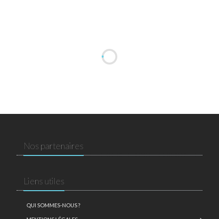
Nos partenaires
Liens utiles
QUI SOMMES-NOUS ?