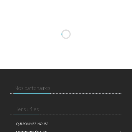
Nos partenaires
Liens utiles
QUI SOMMES-NOUS ?