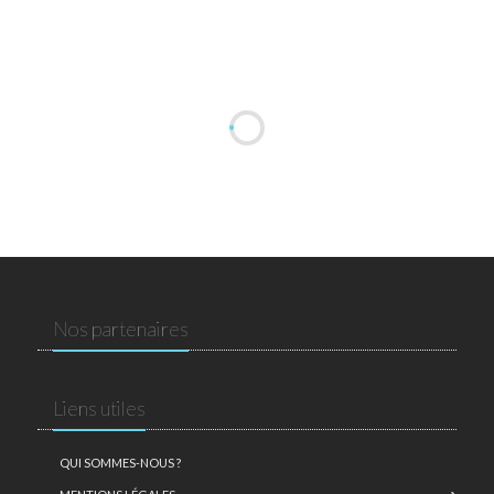
Nos partenaires
Liens utiles
QUI SOMMES-NOUS ?