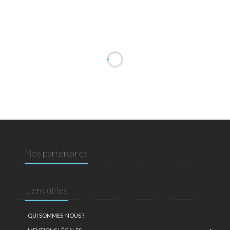
Nos partenaires
Liens utiles
QUI SOMMES-NOUS ?