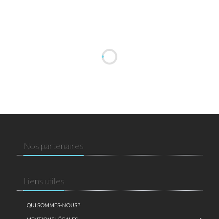
Nos partenaires
Liens utiles
QUI SOMMES-NOUS ?