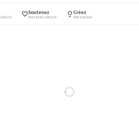
Soutenez
Créez
ulturel
Mécénat culturel
Votre projet