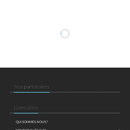
Nos partenaires
Liens utiles
QUI SOMMES-NOUS ?