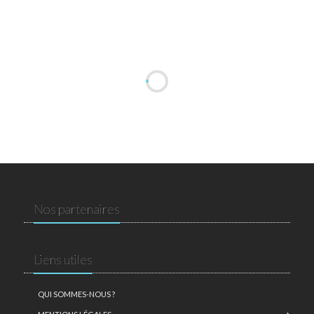
Nos partenaires
Liens utiles
QUI SOMMES-NOUS ?