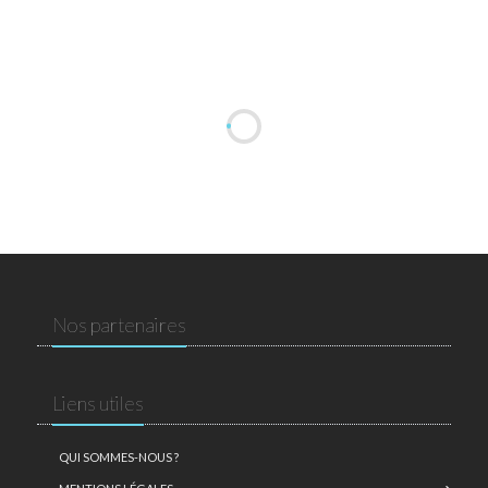
Nos partenaires
Liens utiles
QUI SOMMES-NOUS ?