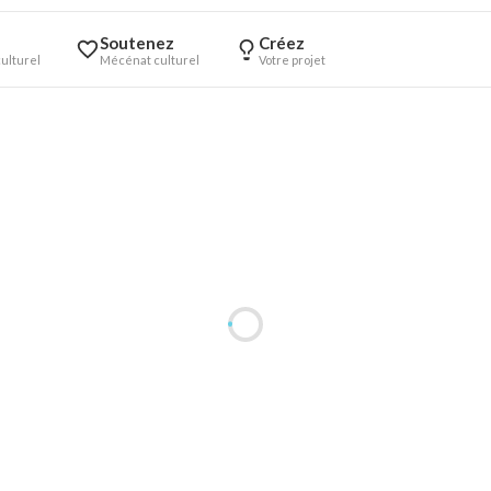
Soutenez
Créez
ulturel
Mécénat culturel
Votre projet