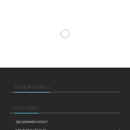
Nos partenaires
Liens utiles
QUI SOMMES-NOUS ?