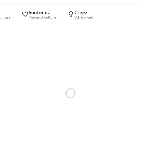
Soutenez
Créez
ulturel
Mécénat culturel
Votre projet