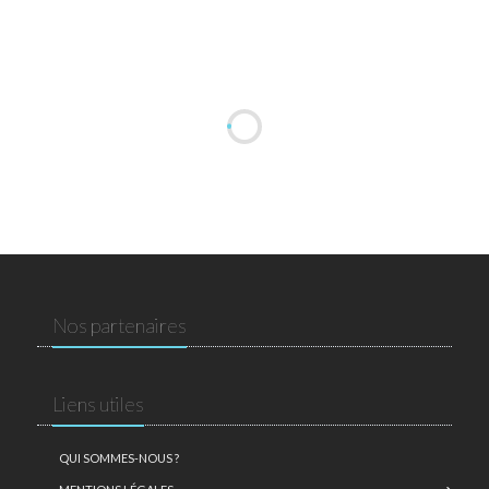
Nos partenaires
Liens utiles
QUI SOMMES-NOUS ?