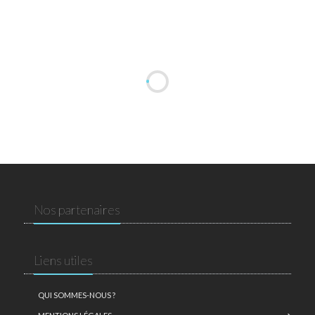
Nos partenaires
Liens utiles
QUI SOMMES-NOUS ?