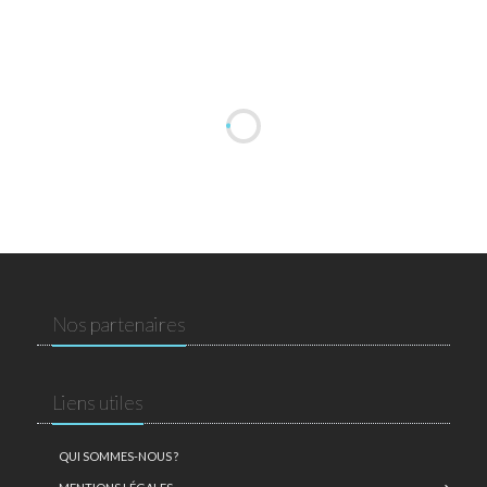
Nos partenaires
Liens utiles
QUI SOMMES-NOUS ?