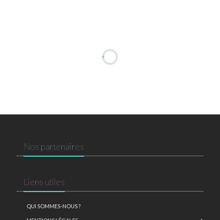
Nos partenaires
Liens utiles
QUI SOMMES-NOUS ?