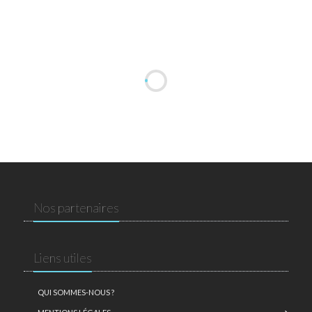
Nos partenaires
Liens utiles
QUI SOMMES-NOUS ?