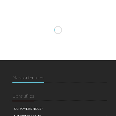
Nos partenaires
Liens utiles
QUI SOMMES-NOUS ?