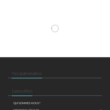
Nos partenaires
Liens utiles
QUI SOMMES-NOUS ?