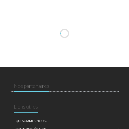
Nos partenaires
Liens utiles
QUI SOMMES-NOUS ?