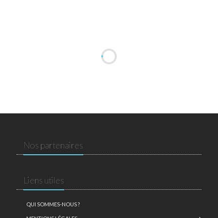
Nos partenaires
Liens utiles
QUI SOMMES-NOUS ?