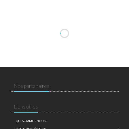
Nos partenaires
Liens utiles
QUI SOMMES-NOUS ?