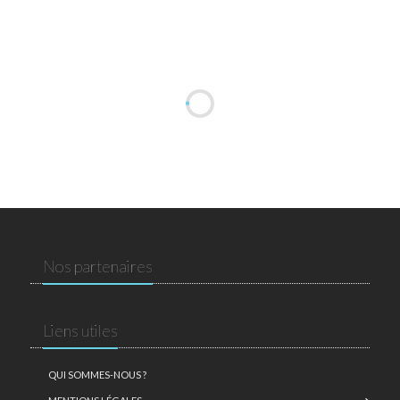
Nos partenaires
Liens utiles
QUI SOMMES-NOUS ?