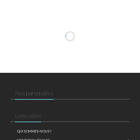
Nos partenaires
Liens utiles
QUI SOMMES-NOUS ?