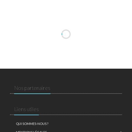
Nos partenaires
Liens utiles
QUI SOMMES-NOUS ?