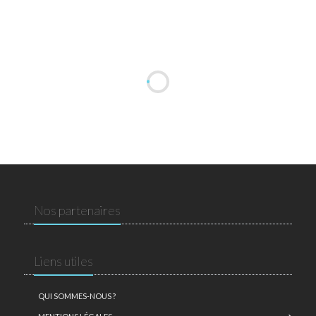
Nos partenaires
Liens utiles
QUI SOMMES-NOUS ?