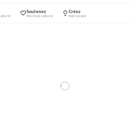
Soutenez
Créez
ulturel
Mécénat culturel
Votre projet