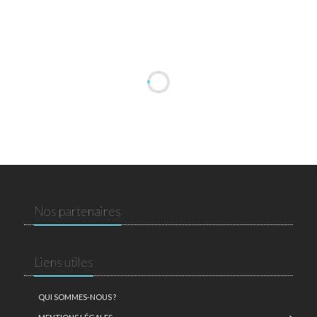
Nos partenaires
Liens utiles
QUI SOMMES-NOUS ?