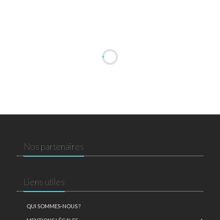
Nos partenaires
Liens utiles
QUI SOMMES-NOUS ?