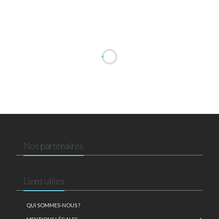
Nos partenaires
Liens utiles
QUI SOMMES-NOUS ?