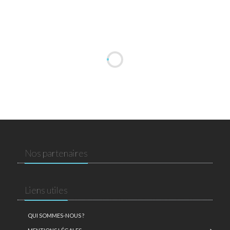
Nos partenaires
Liens utiles
QUI SOMMES-NOUS ?