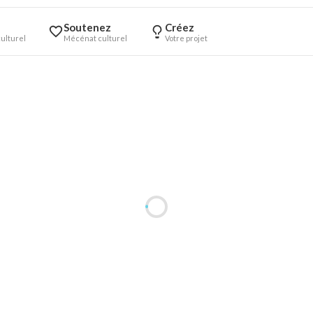
Soutenez
Créez
ulturel
Mécénat culturel
Votre projet